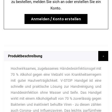
zu bestellen, melden Sie sich an oder erstellen Sie ein
Konto.
Anmelden / Konto erstellen
Produktbeschreibung
Hochwirksames, zugelassenes
Händedesinfektionsgel
mit
70 % Alkohol gegen eine Vielzahl von Krankheitserregern
mit guter Hautverträglichkeit. V-STOP Handgel ist eine
schnelle und praktische Lösung zur Handreinigung und
Handdesinfektion ohne Wasser und Seife. Das Handgel
wirkt mit einem Alkoholgehalt von 70 % zuverlässig gegen
Bakterien und inaktiviert behullte Viren - zu diesen zählen
auch Corona- und Influenzaviren. Das leichte, parfümfreie