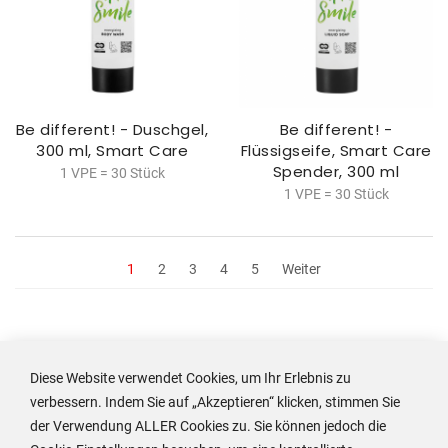
Be different! - Duschgel,
Be different! -
300 ml, Smart Care
Flüssigseife, Smart Care
Spender, 300 ml
1 VPE = 30 Stück
1 VPE = 30 Stück
1
2
3
4
5
Weiter
Diese Website verwendet Cookies, um Ihr Erlebnis zu
Um Preis und Details dieses Produkts einzusehen oder
verbessern. Indem Sie auf „Akzeptieren“ klicken, stimmen Sie
zu bestellen, melden Sie sich an oder erstellen Sie ein
der Verwendung ALLER Cookies zu. Sie können jedoch die
Konto.