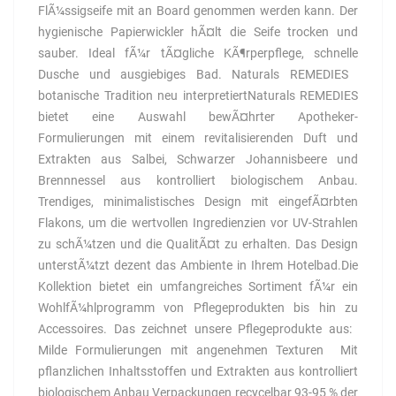
FlÃ¼ssigseife mit an Board genommen werden kann. Der
hygienische Papierwickler hÃ¤lt die Seife trocken und
sauber. Ideal fÃ¼r tÃ¤gliche KÃ¶rperpflege, schnelle
Dusche und ausgiebiges Bad. Naturals REMEDIES 
botanische Tradition neu interpretiertNaturals REMEDIES
bietet eine Auswahl bewÃ¤hrter Apotheker-
Formulierungen mit einem revitalisierenden Duft und
Extrakten aus Salbei, Schwarzer Johannisbeere und
Brennnessel aus kontrolliert biologischem Anbau.
Trendiges, minimalistisches Design mit eingefÃ¤rbten
Flakons, um die wertvollen Ingredienzien vor UV-Strahlen
zu schÃ¼tzen und die QualitÃ¤t zu erhalten. Das Design
unterstÃ¼tzt dezent das Ambiente in Ihrem Hotelbad.Die
Kollektion bietet ein umfangreiches Sortiment fÃ¼r ein
WohlfÃ¼hlprogramm von Pflegeprodukten bis hin zu
Accessoires. Das zeichnet unsere Pflegeprodukte aus: 
Milde Formulierungen mit angenehmen Texturen  Mit
pflanzlichen Inhaltsstoffen und Extrakten aus kontrolliert
biologischem Anbau Verpackungen recycelbar 93-95 % der