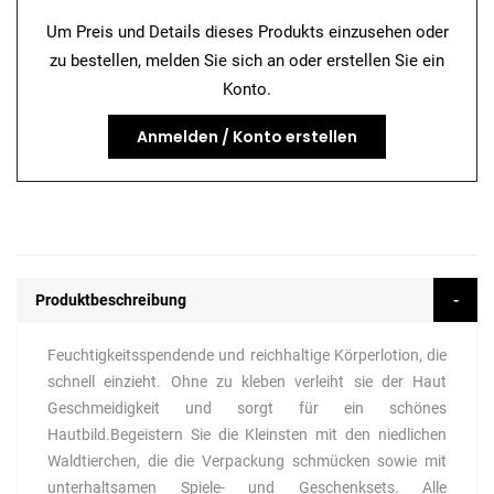
Um Preis und Details dieses Produkts einzusehen oder
zu bestellen, melden Sie sich an oder erstellen Sie ein
Konto.
Anmelden / Konto erstellen
Produktbeschreibung
Feuchtigkeitsspendende und reichhaltige Körperlotion, die
schnell einzieht. Ohne zu kleben verleiht sie der Haut
Geschmeidigkeit und sorgt für ein schönes
Hautbild.Begeistern Sie die Kleinsten mit den niedlichen
Waldtierchen, die die Verpackung schmücken sowie mit
unterhaltsamen Spiele- und Geschenksets. Alle