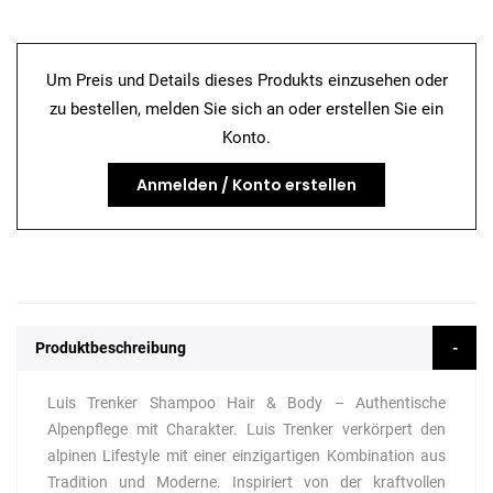
Um Preis und Details dieses Produkts einzusehen oder
zu bestellen, melden Sie sich an oder erstellen Sie ein
Konto.
Anmelden / Konto erstellen
Produktbeschreibung
Luis Trenker Shampoo Hair & Body – Authentische
Alpenpflege mit Charakter. Luis Trenker verkörpert den
alpinen Lifestyle mit einer einzigartigen Kombination aus
Tradition und Moderne. Inspiriert von der kraftvollen