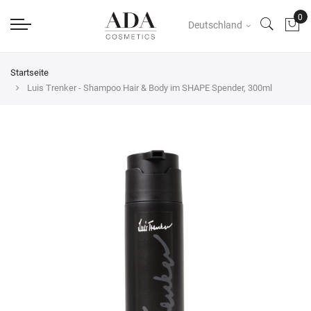
Deutschland
Startseite
Luis Trenker - Shampoo Hair & Body im SHAPE Spender, 300ml