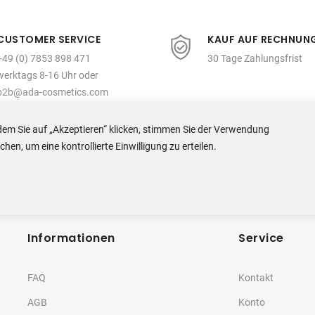
CUSTOMER SERVICE
KAUF AUF RECHNUN
+49 (0) 7853 898 471
30 Tage Zahlungsfrist
werktags 8-16 Uhr oder
b2b@ada-cosmetics.com
dem Sie auf „Akzeptieren“ klicken, stimmen Sie der Verwendung
en, um eine kontrollierte Einwilligung zu erteilen.
Informationen
Service
FAQ
Kontakt
AGB
Konto