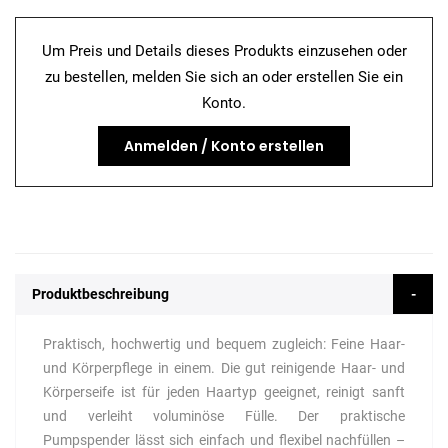
Um Preis und Details dieses Produkts einzusehen oder
zu bestellen, melden Sie sich an oder erstellen Sie ein
Konto.
Anmelden / Konto erstellen
Produktbeschreibung
Praktisch, hochwertig und bequem zugleich: Feine Haar-
und Körperpflege in einem. Die gut reinigende Haar- und
Körperseife ist für jeden Haartyp geeignet, reinigt sanft
und verleiht voluminöse Fülle. Der praktische
Pumpspender lässt sich einfach und flexibel nachfüllen –