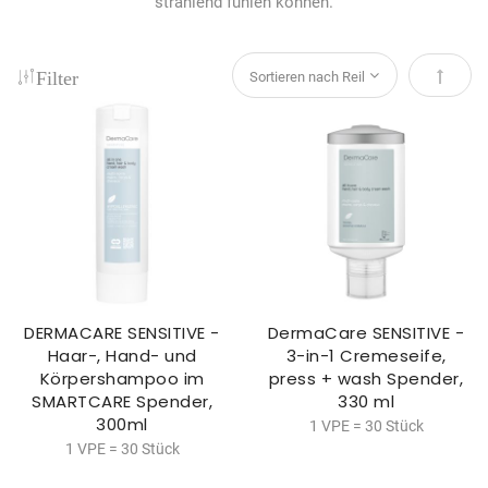
strahlend fühlen können.
Filter
Absteig
DERMACARE SENSITIVE -
DermaCare SENSITIVE -
Haar-, Hand- und
3-in-1 Cremeseife,
Körpershampoo im
press + wash Spender,
SMARTCARE Spender,
330 ml
300ml
1 VPE = 30 Stück
1 VPE = 30 Stück