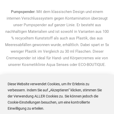
Pumpspender:
Mit dem klassischen Design und einem
internen Verschlusssystem gegen Kontamination überzeugt
unser
Pumpspender
auf ganzer Linie. Er besteht aus
nachhaltigen Materialien und ist sowohl in Varianten aus 100
% recyceltem Kunststoff als auch aus Plastik, das aus
Meeresabfällen gewonnen wurde, erhältlich. Dabei spart er 5x
weniger Plastik im Vergleich zu 30 ml Flaschen. Dieser
Cremespender ist ideal für Hand- und Körpercremes wie von
unserer Kosmetiklinie Aqua Senses oder ECO-BOUTIQUE.
Diese Website verwendet Cookies, um Ihr Erlebnis zu
Cremespender von ADA Cosmetics
verbessern. Indem Sie auf „Akzeptieren“ klicken, stimmen Sie
Unsere Cremespender für den Hotelbedarf setzen neue
der Verwendung ALLER Cookies zu. Sie können jedoch die
Maßstäbe in Sachen Hygiene, Funktionalität und
Cookie-Einstellungen besuchen, um eine kontrollierte
Nachhaltigkeit. Sie bereichern das Badezimmer Ihrer
Einwilligung zu erteilen.
Hotelzimmer stilvoll und stellen sicher, dass es Ihren Gästen