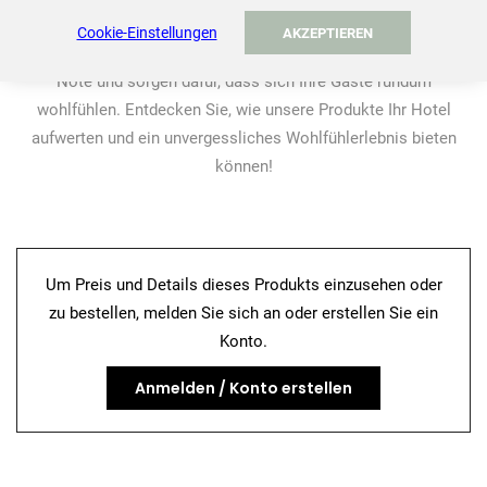
an nichts fehlt, was die Körperpflege angeht. Mit unseren
Cookie-Einstellungen
AKZEPTIEREN
Cremespendern verleihen Sie Ihrem Hotelbad eine luxuriöse
Note und sorgen dafür, dass sich Ihre Gäste rundum
wohlfühlen. Entdecken Sie, wie unsere Produkte Ihr Hotel
aufwerten und ein unvergessliches Wohlfühlerlebnis bieten
können!
Um Preis und Details dieses Produkts einzusehen oder
zu bestellen, melden Sie sich an oder erstellen Sie ein
Konto.
Anmelden / Konto erstellen