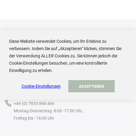
Diese Website verwendet Cookies, um Ihr Erlebnis zu
ADA Cosmetics International GmbH
verbessern. Indem Sie auf „Akzeptieren“ klicken, stimmen Sie
der Verwendung ALLER Cookies zu. Sie können jedoch die
Cookie-Einstellungen besuchen, um eine kontrollierte
Rastatter Straße 2A
Einwilligung zu erteilen.
77694 Kehl
Deutschland
Cookie-Einstellungen
AKZEPTIEREN
b2b@ada-cosmetics.com
+49 (0) 7853 898 466
Montag-Donnerstag: 8:00 -17:00 Uhr,
Freitag bis : 16:00 Uhr