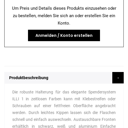
Um Preis und Details dieses Produkts einzusehen oder
zu bestellen, melden Sie sich an oder erstellen Sie ein
Konto.
Anmelden / Konto erstellen
Produktbeschreibung
Die robuste Halterung für das elegante Spendersystem
ILLI 1 in zeitlosen Farben kann mit Klebestreifen oder
Schrauben auf einer fettfreien Oberfläche angebracht
werden. Durch leichtes Kippen lassen sich die Flaschen
schnell und einfach auswechseln. Austauschbare Fronten
erhältlich in schwarz, weiß und aluminium Einfache