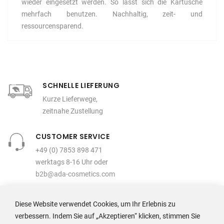
wieder eingesetzt werden. So lässt sich die Kartusche
mehrfach benutzen. Nachhaltig, zeit- und
ressourcensparend.
SCHNELLE LIEFERUNG
Kurze Lieferwege,
zeitnahe Zustellung
CUSTOMER SERVICE
+49 (0) 7853 898 471
werktags 8-16 Uhr oder
b2b@ada-cosmetics.com
KAUF AUF RECHNUNG
Diese Website verwendet Cookies, um Ihr Erlebnis zu
30 Tage Zahlungsfrist
verbessern. Indem Sie auf „Akzeptieren“ klicken, stimmen Sie