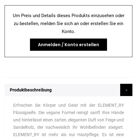
Um Preis und Details dieses Produkts einzusehen oder
zu bestellen, melden Sie sich an oder erstellen Sie ein
Konto.
Anmelden / Konto erstellen
Produktbeschreibung
Erfrischen Sie Körper und Geist mit der ELEMENT_RY
Flüssigseife. Die vegane Formel reinigt sanft Ihre Hände
und hinterlässt einen zarten, eleganten Duft von Feige und
Sandelholz, der nachweislich Ihr Wohlbefinden steigert.
ELEMENT_RY ist mehr als nur Hautpflege. Es ist eine