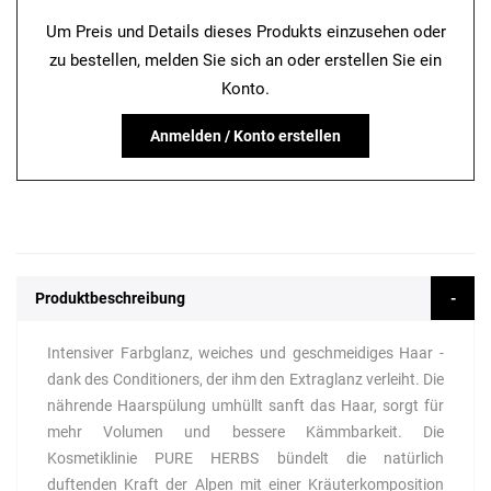
Um Preis und Details dieses Produkts einzusehen oder
zu bestellen, melden Sie sich an oder erstellen Sie ein
Konto.
Anmelden / Konto erstellen
Produktbeschreibung
Intensiver Farbglanz, weiches und geschmeidiges Haar -
dank des Conditioners, der ihm den Extraglanz verleiht. Die
nährende Haarspülung umhüllt sanft das Haar, sorgt für
mehr Volumen und bessere Kämmbarkeit. Die
Kosmetiklinie PURE HERBS bündelt die natürlich
duftenden Kraft der Alpen mit einer Kräuterkomposition