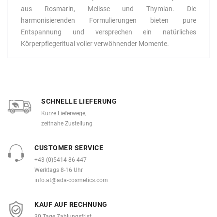
aus Rosmarin, Melisse und Thymian. Die
harmonisierenden Formulierungen bieten pure
Entspannung und versprechen ein natürliches
Körperpflegeritual voller verwöhnender Momente.
SCHNELLE LIEFERUNG
Kurze Lieferwege,
zeitnahe Zustellung
CUSTOMER SERVICE
+43 (0)5414 86 447
Werktags 8-16 Uhr
info.at@ada-cosmetics.com
KAUF AUF RECHNUNG
30 Tage Zahlungsfrist