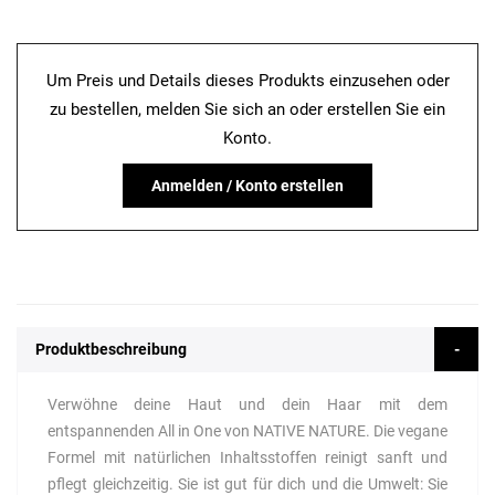
Um Preis und Details dieses Produkts einzusehen oder
zu bestellen, melden Sie sich an oder erstellen Sie ein
Konto.
Anmelden / Konto erstellen
Produktbeschreibung
Verwöhne deine Haut und dein Haar mit dem
entspannenden All in One von NATIVE NATURE. Die vegane
Formel mit natürlichen Inhaltsstoffen reinigt sanft und
pflegt gleichzeitig. Sie ist gut für dich und die Umwelt: Sie