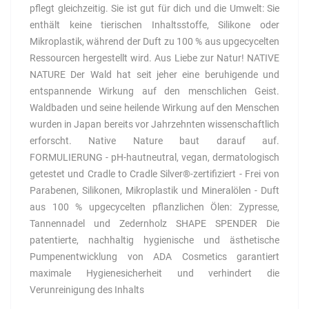
pflegt gleichzeitig. Sie ist gut für dich und die Umwelt: Sie
enthält keine tierischen Inhaltsstoffe, Silikone oder
Mikroplastik, während der Duft zu 100 % aus upgecycelten
Ressourcen hergestellt wird. Aus Liebe zur Natur! NATIVE
NATURE Der Wald hat seit jeher eine beruhigende und
entspannende Wirkung auf den menschlichen Geist.
Waldbaden und seine heilende Wirkung auf den Menschen
wurden in Japan bereits vor Jahrzehnten wissenschaftlich
erforscht. Native Nature baut darauf auf.
FORMULIERUNG - pH-hautneutral, vegan, dermatologisch
getestet und Cradle to Cradle Silver®-zertifiziert - Frei von
Parabenen, Silikonen, Mikroplastik und Mineralölen - Duft
aus 100 % upgecycelten pflanzlichen Ölen: Zypresse,
Tannennadel und Zedernholz SHAPE SPENDER Die
patentierte, nachhaltig hygienische und ästhetische
Pumpenentwicklung von ADA Cosmetics garantiert
maximale Hygienesicherheit und verhindert die
Verunreinigung des Inhalts