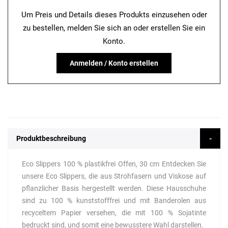
Um Preis und Details dieses Produkts einzusehen oder
zu bestellen, melden Sie sich an oder erstellen Sie ein
Konto.
Anmelden / Konto erstellen
Produktbeschreibung
Eco Slippers 100 % plastikfrei Offen, 30 cm Entdecken Sie
unsere Eco Slippers, die aus Strohfasern und Viskose auf
pflanzlicher Basis hergestellt werden. Diese Hausschuhe
sind zu 100 % kunststofffrei und mit Banderolen aus
recyceltem Papier versehen, die mit 100 % Sojatinte
bedruckt sind, und somit eine bewusstere Wahl darstellen.