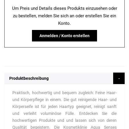
Um Preis und Details dieses Produkts einzusehen oder
zu bestellen, melden Sie sich an oder erstellen Sie ein
Konto.
Anmelden / Konto erstellen
Produktbeschreibung
Praktisch, hochwertig und bequem zugleich: Feine Haar-
und Körperpflege in einem. Die gut reinigende Haar- und
Körperseife ist für jeden Haartyp geeignet, reinigt sanft
und verleiht voluminöse Fülle. Entdecken Sie die
hochwertigen Produkte und und lassen sich von deren
Qualität begeistern. Die Kosmetiklinie Aqua Senses