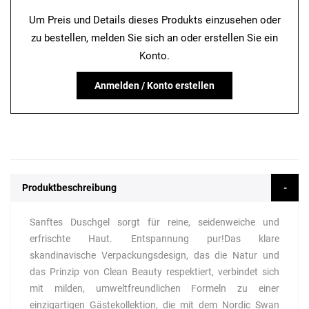
Um Preis und Details dieses Produkts einzusehen oder
zu bestellen, melden Sie sich an oder erstellen Sie ein
Konto.
Anmelden / Konto erstellen
Produktbeschreibung
Sanftes Duschgel sorgt für reine, seidenweiche und
erfrischte Haut. Entspannung pur!Das klare
skandinavische Verpackungsdesign, das die Natur und
das Prinzip von Clean Beauty respektiert, verbindet sich
mit milden, umweltfreundlichen Formeln zu einer
einzigartigen Gästekollektion, die mit dem Nordic Swan