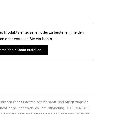
es Produkts einzusehen oder zu bestellen, melden
 an oder erstellen Sie ein Konto.
nmelden / Konto erstellen
ichen Inhaltsstoffen reinigt sanft und pflegt zugleich.
ft hebt dabei nachweislich Ihre Stimmung. THE CURIOUS