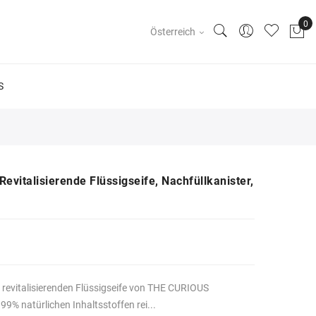
Österreich
S
italisierende Flüssigseife, Nachfüllkanister,
 revitalisierenden Flüssigseife von THE CURIOUS
9% natürlichen Inhaltsstoffen rei...