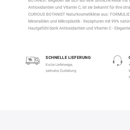
BOTANIST Begeben Sie sich auf eine sinnliche Reise mit d
Antioxidantien und Vitamin C, ist sie bekannt für ihre s
CURIOUS BOTANIST Naturkosmetiklinie aus: FORMULIERUNG:
Mineralölen und Mikroplastik - Rezepturen mit 99% natürli
Hautgefühl dank Antioxidantien und Vitamin C - Elegant
SCHNELLE LIEFERUNG
Kurze Lieferwege,
zeitnahe Zustellung