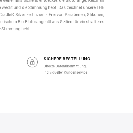
e Geheimnis Siziliens entdeckte: die Blutorange. Reich an
inne weckt und die Stimmung hebt. Das zeichnet unsere THE
e® Silver zertifiziert - Frei von Parabenen, Silikonen,
erischem Bio-Blutorangenöl aus Sizilien für ein strafferes
re Stimmung hebt
SICHERE BESTELLUNG
Direkte Datenübermittlung,
individueller Kundenservice