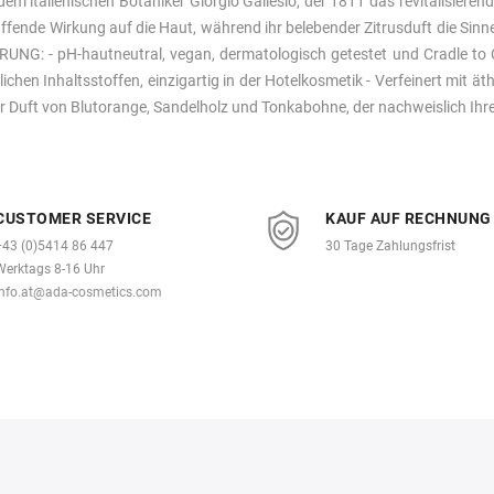
em italienischen Botaniker Giorgio Gallesio, der 1811 das revitalisierend
traffende Wirkung auf die Haut, während ihr belebender Zitrusduft die S
 - pH-hautneutral, vegan, dermatologisch getestet und Cradle to Cradl
chen Inhaltsstoffen, einzigartig in der Hotelkosmetik - Verfeinert mit äth
er Duft von Blutorange, Sandelholz und Tonkabohne, der nachweislich Ih
CUSTOMER SERVICE
KAUF AUF RECHNUNG
+43 (0)5414 86 447
30 Tage Zahlungsfrist
Werktags 8-16 Uhr
info.at@ada-cosmetics.com