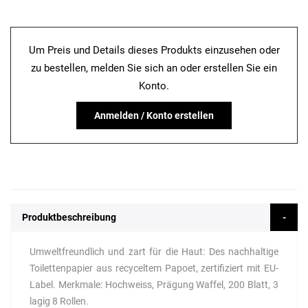
Um Preis und Details dieses Produkts einzusehen oder
zu bestellen, melden Sie sich an oder erstellen Sie ein
Konto.
Anmelden / Konto erstellen
Produktbeschreibung
Umweltfreundlich und zart für die Haut: Des nachhaltige
Toilettenpapier aus recyceltem Papoet, zertifiziert mit EU-
Label. Merkmale: Hochweiss, Prägung Waffel, 200 Blatt, 3
lagig 8 Rollen.