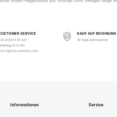
eichnet unsere Pflegeprodukte aus: fruchtige Düfte, trendiges Design m
CUSTOMER SERVICE
KAUF AUF RECHNUNG
+43 (0)5414 86 447
30 Tage Zahlungsfrist
Werktags 8-16 Uhr
info.at@ada-cosmetics.com
Informationen
Service