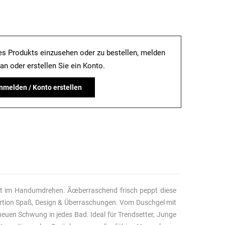
es Produkts einzusehen oder zu bestellen, melden
 an oder erstellen Sie ein Konto.
nmelden / Konto erstellen
nigt im Handumdrehen. Ãœberraschend frisch peppt diese
portion Spaß, Design & Überraschungen. Vom Duschgel mit
euen Schwung in jedes Bad. Ideal für Trendsetter, Junge