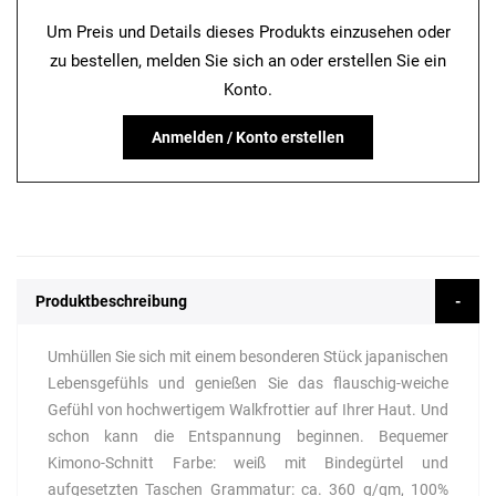
Um Preis und Details dieses Produkts einzusehen oder
zu bestellen, melden Sie sich an oder erstellen Sie ein
Konto.
Anmelden / Konto erstellen
Produktbeschreibung
Umhüllen Sie sich mit einem besonderen Stück japanischen
Lebensgefühls und genießen Sie das flauschig-weiche
Gefühl von hochwertigem Walkfrottier auf Ihrer Haut. Und
schon kann die Entspannung beginnen. Bequemer
Kimono-Schnitt Farbe: weiß mit Bindegürtel und
aufgesetzten Taschen Grammatur: ca. 360 g/qm, 100%