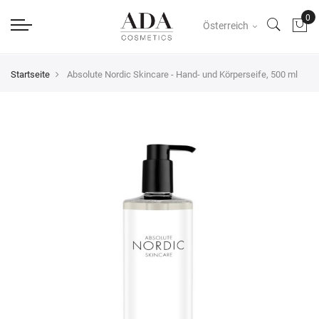
Österreich
Startseite
Absolute Nordic Skincare - Hand- und Körperseife, 500 ml