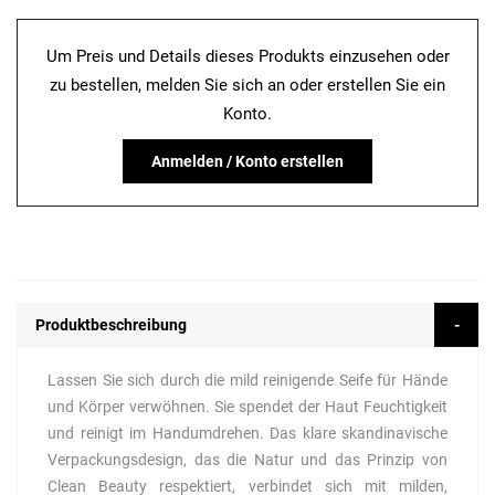
Um Preis und Details dieses Produkts einzusehen oder
zu bestellen, melden Sie sich an oder erstellen Sie ein
Konto.
Anmelden / Konto erstellen
Produktbeschreibung
Lassen Sie sich durch die mild reinigende Seife für Hände
und Körper verwöhnen. Sie spendet der Haut Feuchtigkeit
und reinigt im Handumdrehen. Das klare skandinavische
Verpackungsdesign, das die Natur und das Prinzip von
Clean Beauty respektiert, verbindet sich mit milden,